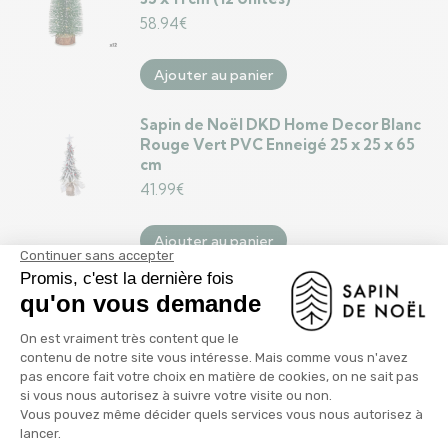
58.94
€
Ajouter au panier
Sapin de Noël DKD Home Decor Blanc
Rouge Vert PVC Enneigé 25 x 25 x 65
cm
41.99
€
Ajouter au panier
Sapin de Noël DKD Home Decor Blanc
Vert Naturel PVC Enneigé 30 x 30 x 70
cm (3 Unités)
48.99
€
Ajouter au panier