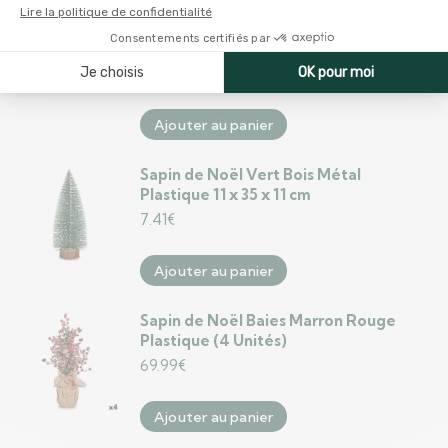
Sapin de Noël DKD Home Decor
8424001610013 Rouge Multicouleur
Naturel Ananas Enneigé
49.99
€
Ajouter au panier
Sapin de Noël Vert Bois Métal
Plastique 11 x 35 x 11 cm
7.41
€
Ajouter au panier
Sapin de Noël Baies Marron Rouge
Plastique (4 Unités)
69.99
€
Ajouter au panier