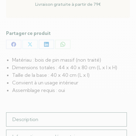
Livraison gratuite à partir de 79€
Partager ce produit
Partager
Partager
Partager
Partager
sur
sur
sur
sur
Matériau : bois de pin massif (non traité)
Facebook
X
LinkedIn
WhatsApp
Dimensions totales : 44 x 40 x 80 cm (L x l x H)
Taille de la base : 40 x 40 cm (L x l)
Convient à un usage intérieur
Assemblage requis : oui
Description