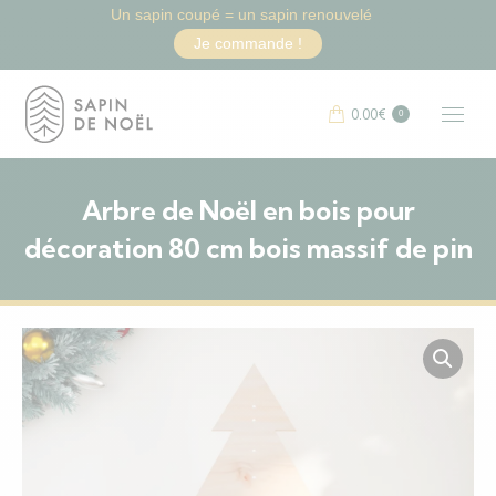
Un sapin coupé = un sapin renouvelé
Je commande !
0.00
€
0
Arbre de Noël en bois pour
décoration 80 cm bois massif de pin
Vous êtes ici :