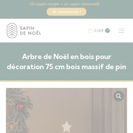
Un sapin coupé = un sapin renouvelé
Je commande !
0.00
€
0
Arbre de Noël en bois pour
décoration 75 cm bois massif de pin
Vous êtes ici :