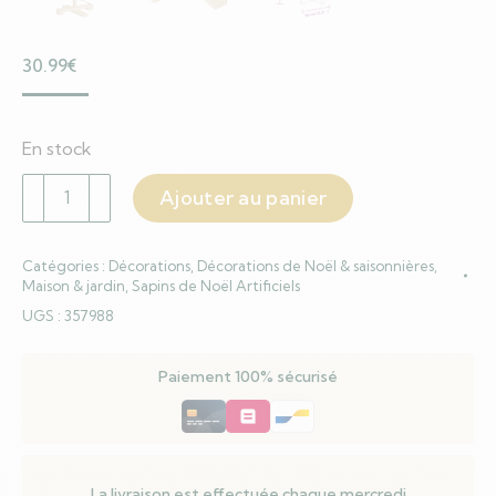
30.99
€
En stock
quantité
Ajouter au panier
de
Arbre
Catégories :
Décorations
,
Décorations de Noël & saisonnières
,
de
Maison & jardin
,
Sapins de Noël Artificiels
Noël
UGS :
357988
en
bois
Paiement 100% sécurisé
pour
décoration
75
cm
bois
La livraison est effectuée chaque mercredi