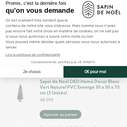
100.17
€
Ajouter au panier
Figurine Décorative Lumière LED
Sapin de Noël Vert Bois Plastique 11 x
35 x 11 cm (12 Unités)
58.94
€
Ajouter au panier
Sapin de Noël DKD Home Decor Blanc
Vert Naturel PVC Enneigé 30 x 30 x 70
cm (3 Unités)
48.99
€
Ajouter au panier