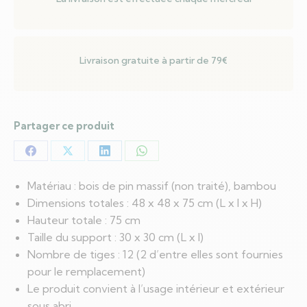
massif
de
pin
Livraison gratuite à partir de 79€
Partager ce produit
Partager
Partager
Partager
Partager
sur
sur
sur
sur
Matériau : bois de pin massif (non traité), bambou
Facebook
X
LinkedIn
WhatsApp
Dimensions totales : 48 x 48 x 75 cm (L x l x H)
Hauteur totale : 75 cm
Taille du support : 30 x 30 cm (L x l)
Nombre de tiges : 12 (2 d’entre elles sont fournies
pour le remplacement)
Le produit convient à l’usage intérieur et extérieur
sous abri