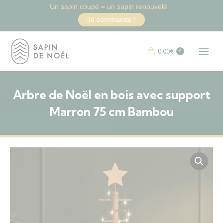
Un sapin coupé = un sapin renouvelé
Je commande !
0.00
€
0
Arbre de Noël en bois avec support
Marron 75 cm Bambou
Vous êtes ici :