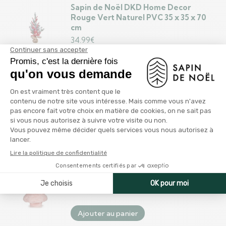
Sapin de Noël DKD Home Decor
Rouge Vert Naturel PVC 35 x 35 x 70
cm
34.99
€
Ajouter au panier
Sapin de Noël Rouge guirlande (38 x 38
x 105 cm)
21.99
€
Ajouter au panier
Sapin de Noël Rond Polaire Rose (22 x
38 x 22 cm)
15.99
€
Ajouter au panier