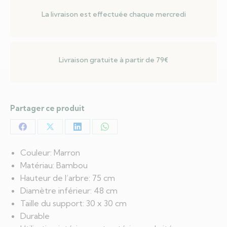
La livraison est effectuée chaque mercredi
Livraison gratuite à partir de 79€
Partager ce produit
Partager
Partager
Partager
Partager
sur
sur
sur
sur
Couleur: Marron
Facebook
X
LinkedIn
WhatsApp
Matériau: Bambou
Hauteur de l’arbre: 75 cm
Diamètre inférieur: 48 cm
Taille du support: 30 x 30 cm
Durable