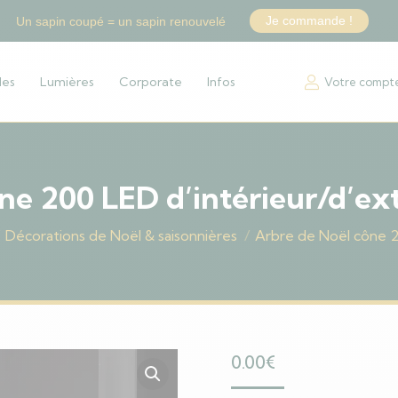
Je commande !
Un sapin coupé = un sapin renouvelé
les
Lumières
Corporate
Infos
Votre compt
ne 200 LED d’intérieur/d’ex
Décorations de Noël & saisonnières
Arbre de Noël cône 2
0.00
€