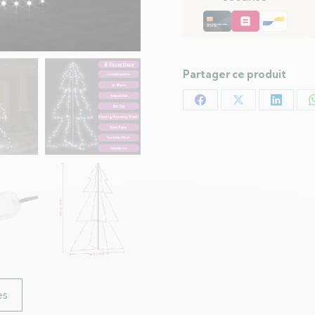
Partager ce produit
Partager
Partager
Partag
sur
sur
sur
Facebook
X
LinkedI
es