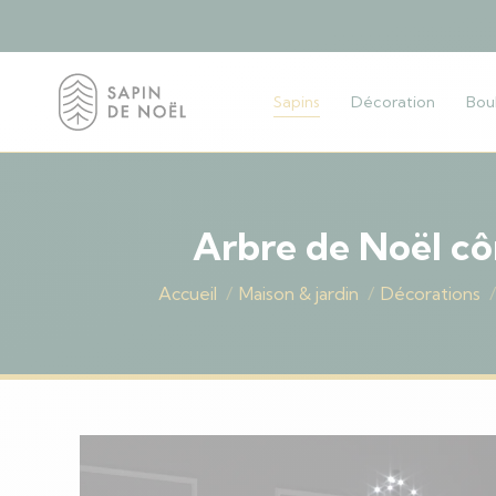
Sapins
Décoration
Bou
Arbre de Noël cô
Vous êtes ici :
Accueil
Maison & jardin
Décorations