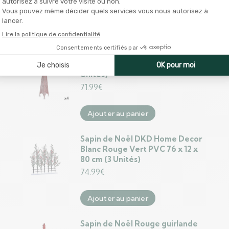
90.99
€
Ajouter au panier
Sapin de Noël Tour Rouge Métal
Plastique 39 x 186 x 39 cm (4
Unités)
71.99
€
Ajouter au panier
Sapin de Noël DKD Home Decor
Blanc Rouge Vert PVC 76 x 12 x
80 cm (3 Unités)
74.99
€
Ajouter au panier
Sapin de Noël Rouge guirlande