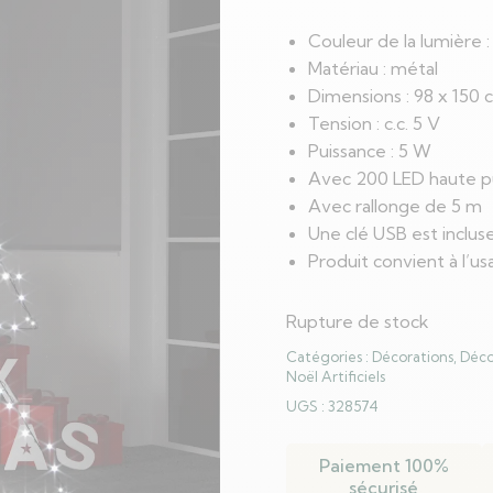
Couleur de la lumière :
Matériau : métal
Dimensions : 98 x 150 
Tension : c.c. 5 V
Puissance : 5 W
Avec 200 LED haute p
Avec rallonge de 5 m
Une clé USB est inclus
Produit convient à l’us
Rupture de stock
Catégories :
Décorations
,
Déco
Noël Artificiels
UGS :
328574
Paiement 100%
sécurisé