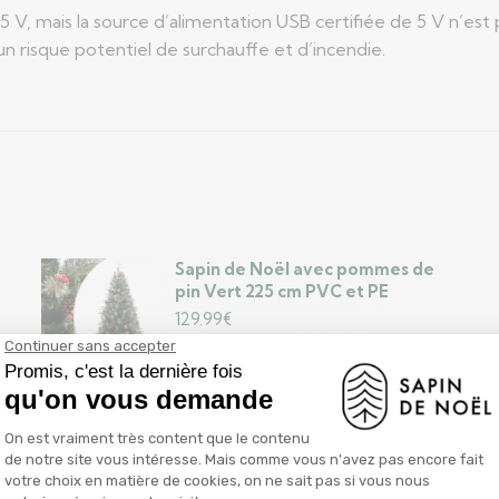
 V, mais la source d’alimentation USB certifiée de 5 V n’est 
n risque potentiel de surchauffe et d’incendie.
Sapin de Noël avec pommes de
pin Vert 225 cm PVC et PE
129.99
€
Ajouter au panier
Sapin de Noël DKD Home Decor
PVC LED Enneigé (100 x 100 x
150 cm)