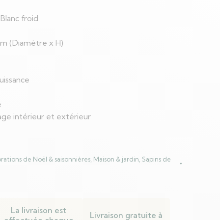
 Blanc froid
cm (Diamètre x H)
uissance
e
age intérieur et extérieur
rations de Noël & saisonnières
,
Maison & jardin
,
Sapins de
La livraison est
Livraison gratuite à
effectuée chaque