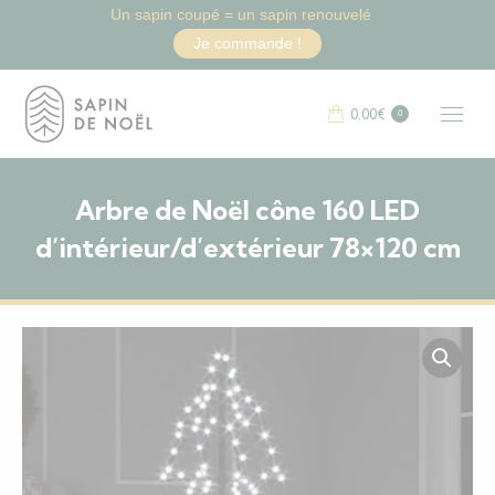
Un sapin coupé = un sapin renouvelé
Je commande !
0.00
€
0
Arbre de Noël cône 160 LED
d’intérieur/d’extérieur 78×120 cm
Vous êtes ici :