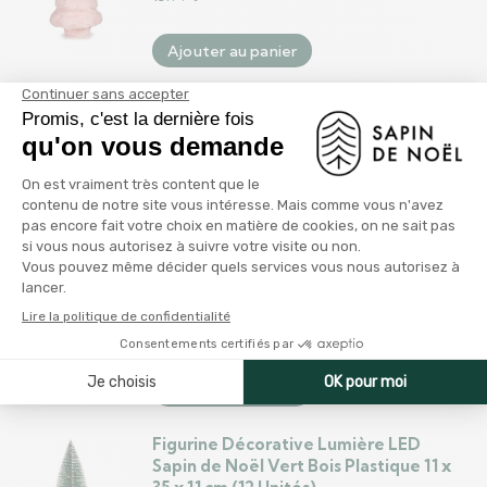
Ajouter au panier
Décorations de Noël Rouge
Multicouleur Plastique Foam Ananas
Sapin de Noël 18 x 18 x 30 cm
11.99
€
Ajouter au panier
Sapin de Noël Blanc Vert PVC Métal
Polyéthylène 210 cm
263.99
€
Ajouter au panier
Figurine Décorative Lumière LED
Sapin de Noël Vert Bois Plastique 11 x