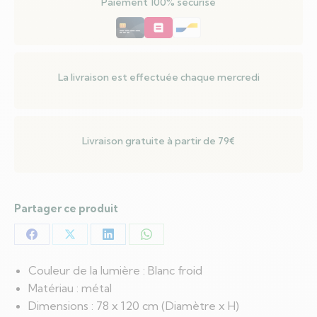
Paiement 100% sécurisé
La livraison est effectuée chaque mercredi
Livraison gratuite à partir de 79€
Partager ce produit
Partager
Partager
Partager
Partager
sur
sur
sur
sur
Couleur de la lumière : Blanc froid
Facebook
X
LinkedIn
WhatsApp
Matériau : métal
Dimensions : 78 x 120 cm (Diamètre x H)