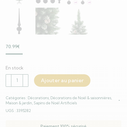
70.99
€
En stock
quantité
Ajouter au panier
de
Arbre
Catégories :
Décorations
,
Décorations de Noël & saisonnières
,
de
Maison & jardin
,
Sapins de Noël Artificiels
Noël
UGS :
3395282
artificiel
slim
Paiement 100% sécurisé
avec