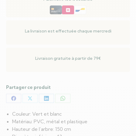
150
LED
Vert
et
La livraison est effectuée chaque mercredi
blanc
150
cm
Livraison gratuite à partir de 79€
Partager ce produit
Partager
Partager
Partager
Partager
sur
sur
sur
sur
Couleur: Vert et blanc
Facebook
X
LinkedIn
WhatsApp
Matériau: PVC, métal et plastique
Hauteur de l’arbre: 150 cm