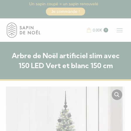
Un sapin coupé = un sapin renouvelé
Je commande !
0.00
€
0
Arbre de Noël artificiel slim avec
150 LED Vert et blanc 150 cm
Vous êtes ici :