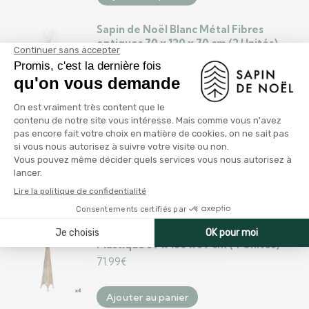
Sapin de Noël Blanc Métal Fibres
optiques 70 x 120 x 70 cm (2 Unités)
76.99
€
Ajouter au panier
Sapin de Noël Blanc Métal 17,5 x 50 x 11
cm (8 Unités)
65.99
€
Ajouter au panier
Sapin de Noël Tour Étoile Doré Métal
Plastique 39 x 186 x 39 cm (4 Unités)
71.99
€
Ajouter au panier