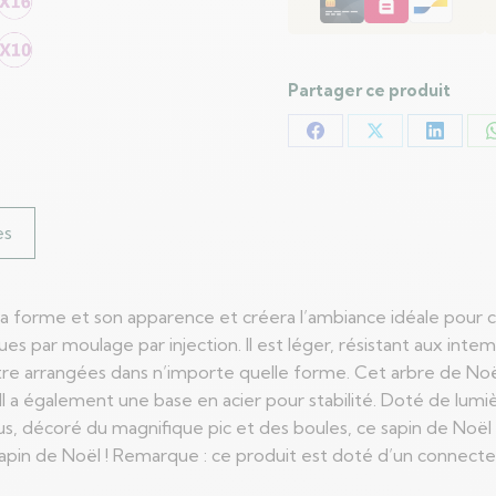
boules
blanc
210
cm
Partager ce produit
Partager
Partager
Partag
sur
sur
sur
Facebook
X
LinkedI
es
ar sa forme et son apparence et créera l’ambiance idéale pour
es par moulage par injection. Il est léger, résistant aux inte
 être arrangées dans n’importe quelle forme. Cet arbre de Noë
 Il a également une base en acier pour stabilité. Doté de lum
, décoré du magnifique pic et des boules, ce sapin de Noël a
pin de Noël ! Remarque : ce produit est doté d’un connecteu