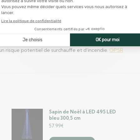
 V, mais la source d’alimentation USB certifiée de 5 V n’est 
un risque potentiel de surchauffe et d’incendie.
GPSR
Sapin de Noël à LED 495 LED
bleu 300,5 cm
57.99
€