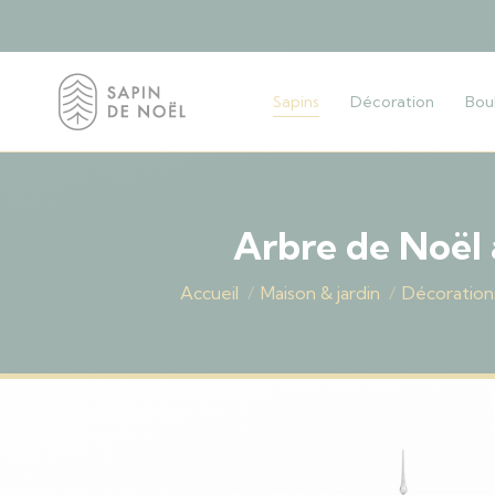
Sapins
Décoration
Bou
Arbre de Noël a
Vous êtes ici :
Accueil
Maison & jardin
Décoration