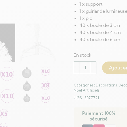
1 x support
1 x guirlande lumineus
1 x pic
40 x boule de 3 cm
40 x boule de 4 cm
40 x boule de 6 cm
En stock
quantité
Ajouter
de
Arbre
Catégories :
Décorations
,
Déco
de
Noël Artificiels
Noël
UGS :
3077721
artificiel
pré-
Paiement 100%
éclairé
sécurisé
et