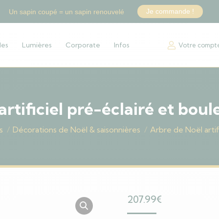
Je commande !
Un sapin coupé = un sapin renouvelé
les
Lumières
Corporate
Infos
Votre compt
rtificiel pré-éclairé et bou
s
Décorations de Noël & saisonnières
Arbre de Noël artif
207.99
€