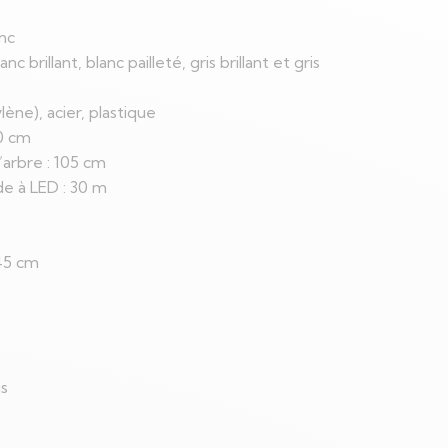
anc
nc brillant, blanc pailleté, gris brillant et gris
lène), acier, plastique
10 cm
arbre : 105 cm
de à LED : 30 m
 45 cm
is