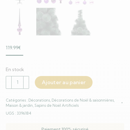
119.99
€
En stock
quantité
Ajouter au panier
de
Arbre
Catégories :
Décorations
,
Décorations de Noël & saisonnières
,
de
Maison & jardin
,
Sapins de Noël Artificiels
Noël
UGS :
3396184
artificiel
pré-
Paiement 100% sécurisé
éclairé