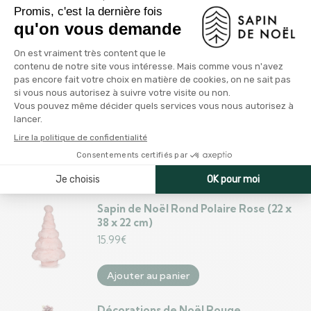
Plastique (Ø 34 x 154 cm)
16.99
€
Ajouter au panier
Sapin de Noël DKD Home Decor
Rouge Vert Naturel PVC 35 x 35 x 70
cm
34.99
€
Ajouter au panier
Sapin de Noël Rond Polaire Rose (22 x
38 x 22 cm)
15.99
€
Ajouter au panier
Décorations de Noël Rouge