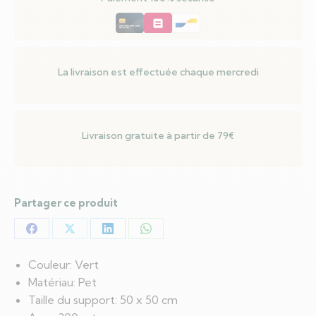
avec
ensemble
de
boules
La livraison est effectuée chaque mercredi
Livraison gratuite à partir de 79€
Partager ce produit
Partager
Partager
Partager
Partager
sur
sur
sur
sur
Couleur: Vert
Facebook
X
LinkedIn
WhatsApp
Matériau: Pet
Taille du support: 50 x 50 cm