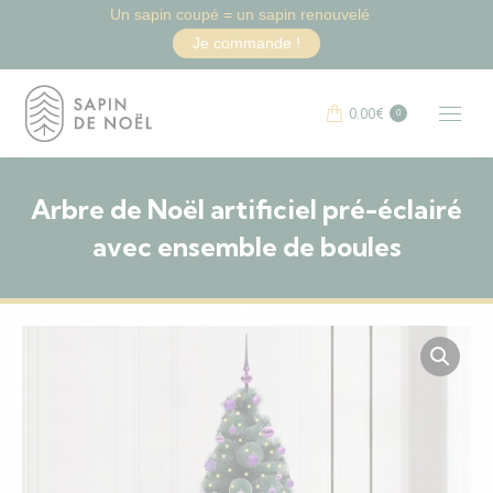
Un sapin coupé = un sapin renouvelé
Je commande !
0.00
€
0
Arbre de Noël artificiel pré-éclairé
avec ensemble de boules
Vous êtes ici :