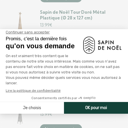
Sapin de Noël Tour Doré Métal
Plastique (Ø 28 x 127 cm)
13.99
€
Ajouter au panier
Sapin de Noël DKD Home Decor
Rouge Vert Naturel PVC 35 x 35 x 70
cm
34.99
€
Ajouter au panier
Sapin de Noël Tour Argenté Métal
Plastique (Ø 28 x 127 cm)
13.99
€