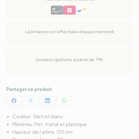
neige
avec
lumière
LED
La livraison est effectuée chaque mercredi
Livraison gratuite à partir de 79€
Partager ce produit
Partager
Partager
Partager
Partager
sur
sur
sur
sur
Couleur: Vert et blanc
Facebook
X
LinkedIn
WhatsApp
Matériau: Pet, métal et plastique
Hauteur de l’arbre: 150 cm