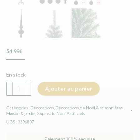
54.99
€
En stock
quantité
Ajouter au panier
de
Arbre
Catégories :
Décorations
,
Décorations de Noël & saisonnières
,
de
Maison & jardin
,
Sapins de Noël Artificiels
Noël
UGS :
3396807
artificiel
floconné
Paiement 100% sécurisé
de