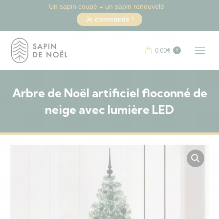
Un sapin coupé = un sapin renouvelé
Je commande !
0.00
€
0
Arbre de Noël artificiel floconné de
neige avec lumière LED
Vous êtes ici :